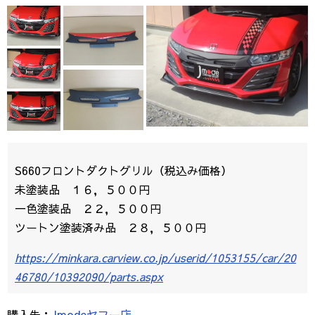
S660フロントダクトグリル（税込み価格）
未塗装品 １６，５００円
一色塗装品 ２２，５００円
ツートン塗装済み品 ２８，５００円
https://minkara.carview.co.jp/userid/1053155/car/20
46780/10392090/parts.aspx
購入先：
Jmodeヤフー店