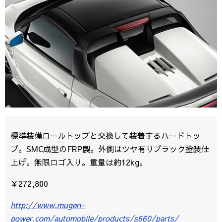
標準装備ロールトップと交換して装着するハードトッ
プ。SMC成型のFRP製。外側はツヤ有りブラック塗装仕
上げ。無限ロゴ入り。重量は約12kg。
￥272,800
http://www.mugen-
power.com/automobile/products/s660/parts/